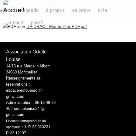
accueil
agenda
à propos
en cours
créa
contact
passé
DP DRAC - Montpellier PDF.pdf
Association Odette
Louise
14/16 rue Marcelin Albert
34080 Montpellier
Renseignements et
réservations :
espacerectoverso @
gmail.com
Administration :
06 16 49 79
46 / odettelouise34 @
gmail.com
Licences entrepreneurs du
L-R-22-02323 L-
spectacle :
R-22-12197