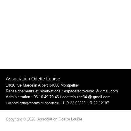
Association Odette Louise
14/16 rue Marcelin Albert 34080 Montpellier
Renseignements et réservations : espacerectoverso @ gmail.com
Administration :
06 16 49 79 46 / odettelouise34 @ gmail.com
L-R-22-02323 L-R-22-12197
Licences entrepreneurs du spectacle :
Copyright © 2026,
Association Odette Louise