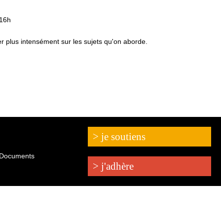
 16h
er plus intensément sur les sujets qu'on aborde.
> je soutiens
Documents
> j'adhère