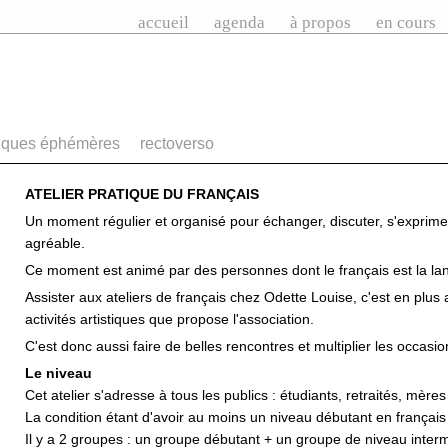
accueil
agenda
à propos
en cours
iques éphémères
rectoverso
ATELIER PRATIQUE DU FRANÇAIS
Un moment régulier et organisé pour échanger, discuter, s'exprime
agréable.
Ce moment est animé par des personnes dont le français est la lang
Assister aux ateliers de français chez Odette Louise, c'est en plus a
activités artistiques que propose l'association.
C'est donc aussi faire de belles rencontres et multiplier les occasio
Le niveau
Cet atelier s'adresse à tous les publics : étudiants, retraités, mèr
La condition étant d'avoir au moins un niveau débutant en français
Il y a 2 groupes : un groupe débutant + un groupe de niveau interm