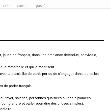
créa
contact
passé
r, jouer, en français, dans une ambiance détendue, conviviale,
ue maternelle et qui la maîtrisent.
voir la possibilité de participer ou de s'engager dans toutes les
ns de parler français.
es au foyer, salariés, personnes qualifiées ou non diplômées.
 (comprendre et parler pour dire des choses simples).
édiaire.