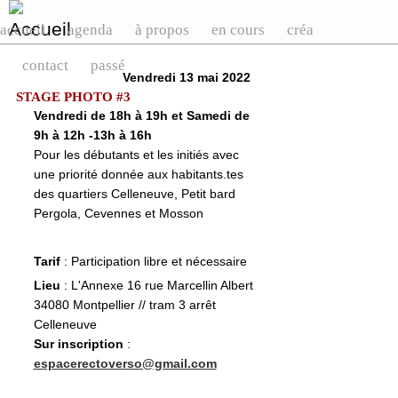
accueil
agenda
à propos
en cours
créa
contact
passé
Vendredi 13 mai 2022
STAGE PHOTO #3
Vendredi de 18h à 19h et Samedi de
9h à 12h -13h à 16h
Pour les débutants et les initiés avec
une priorité donnée aux habitants.tes
des quartiers Celleneuve, Petit bard
Pergola, Cevennes et Mosson
Tarif
: Participation libre et nécessaire
Lieu
: L'Annexe 16 rue Marcellin Albert
34080 Montpellier // tram 3 arrêt
Celleneuve
Sur inscription
:
espacerectoverso@gmail.com