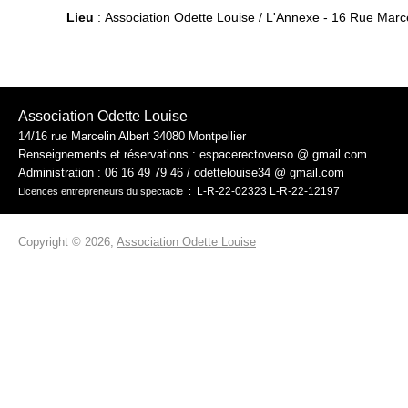
Lieu
: Association Odette Louise / L'Annexe - 16 Rue Marcel
Association Odette Louise
14/16 rue Marcelin Albert 34080 Montpellier
Renseignements et réservations : espacerectoverso @ gmail.com
Administration :
06 16 49 79 46 / odettelouise34 @ gmail.com
L-R-22-02323 L-R-22-12197
Licences entrepreneurs du spectacle :
Copyright © 2026,
Association Odette Louise