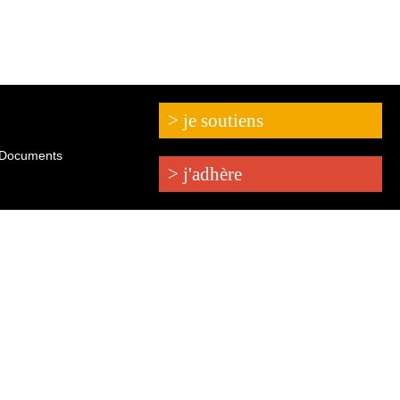
> je soutiens
Documents
> j'adhère