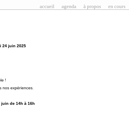
accueil
agenda
à propos
en cours
i 24 juin 2025
le !
s nos expériences.
4 juin de 14h à 16h