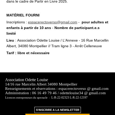
dans le cadre de Partir en Livre 2025.
MATÉRIEL FOURNI
Inscriptions :
espacerectoverso@gmail.com
-
pour adultes et
enfants à partir de 10 ans
-
Nombre de participant.e.s
limité
Lieu
: Association Odette Louise / L'Annexe - 16 Rue Marcellin
Albert, 34080 Montpellier // Tram ligne 3 - Arrêt Celleneuve
Tarif : libre et nécessaire
Association Odette Louise
14/16 rue Marcelin Albert 34080 Montpellier
Renseignements et réservations : espacerectoverso @ gmail.com
Administration :
06 16 49 79 46 / odettelouise34 @ gmail.com
L-R-22-02323 L-R-22-12197
Licences entrepreneurs du spectacle :
S'INSCRIRE A LA NEWSLETTER